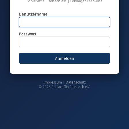
Schlaraffia Eisenach e.V. | Feldlager Ysen-Aha
Benutzername
Passwort
Anmelden
Impressum
|
Datenschutz
© 2026 Schlaraffia Eisenach e.V.